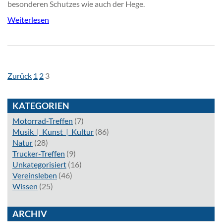
besonderen Schutzes wie auch der Hege.
Weiterlesen
SEITENNAVIGATION
Seite
Seite
Seite
Zurück
1
2
3
KATEGORIEN
Motorrad-Treffen
(7)
Musik_|_Kunst_|_Kultur
(86)
Natur
(28)
Trucker-Treffen
(9)
Unkategorisiert
(16)
Vereinsleben
(46)
Wissen
(25)
ARCHIV