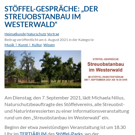
STÖFFEL-GESPRÄCHE: „DER
STREUOBSTANBAU IM
WESTERWALD“
Heimatkunde
Naturschutz
Vortrag
Beitrag veröffentlicht am 6. August 2021 in der Kategorie
Musik_|_Kunst_|_Kultur
,
Wissen
Am Dienstag, den 7. September 2021, lädt Michaela Nilius,
Naturschutzbeauftragte des Stöffelvereins, alle Streuobst-
und Naturinteressierten zu einer Informationsveranstaltung
rund um den „Streuobstanbau im Westerwald“ ein.
Beginn der etwa zweistündigen Veranstaltung ist um 18.30
Uhr im
TERTIÄRUM
des
Stöffel-Parks
, wo der