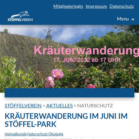
Mitgliederlogin
Impressum
Datenschutz
Menu
≡
STÖFFELVEREIN
>
AKTUELLES
>
NATURSCHUTZ
KRÄUTERWANDERUNG IM JUNI IM
STÖFFEL-PARK
Heimatkunde
Naturschutz
Ökologie