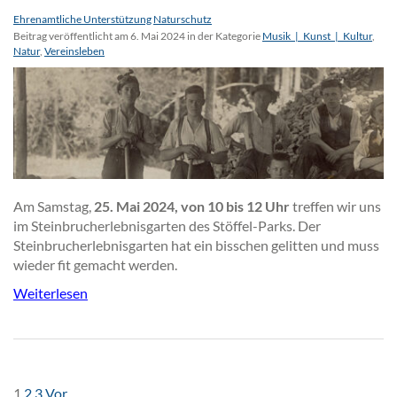
Ehrenamtliche Unterstützung
Naturschutz
Beitrag veröffentlicht am 6. Mai 2024 in der Kategorie
Musik_|_Kunst_|_Kultur
,
Natur
,
Vereinsleben
Am Samstag,
25. Mai 2024, von 10 bis 12 Uhr
treffen wir uns
im Steinbrucherlebnisgarten des Stöffel-Parks. Der
Steinbrucherlebnisgarten hat ein bisschen gelitten und muss
wieder fit gemacht werden.
Weiterlesen
SEITENNAVIGATION
Seite
Seite
Seite
1
2
3
Vor