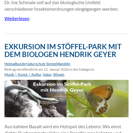
Dr. Ine Schmale soll auf das ökologische Umfeld
verschiedener Insektenordnungen eingegangen werden.
Weiterlesen
EXKURSION IM STÖFFEL-PARK MIT
DEM BIOLOGEN HENDRIK GEYER
Heimatkunde
Naturschutz
SinnesWandeln
Beitrag veröffentlicht am 12. Januar 2026 in der Kategorie
Musik_|_Kunst_|_Kultur
,
Natur
,
Wissen
Aus kahlem Basalt wird ein Hotspot des Lebens: Wo einst
dichte Buchenmischwälder eine Basaltkuppe krönten und