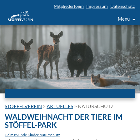
Mitgliederlogin
Impressum
Datenschutz
Menu
≡
STÖFFELVEREIN
>
AKTUELLES
>
NATURSCHUTZ
WALDWEIHNACHT DER TIERE IM
STÖFFEL-PARK
Heimatkunde
Kinder
Naturschutz