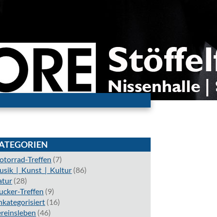
ATEGORIEN
torrad-Treffen
(7)
sik_|_Kunst_|_Kultur
(86)
atur
(28)
ucker-Treffen
(9)
kategorisiert
(16)
reinsleben
(46)