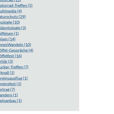
torrad-Treffen
(5)
ultimedia
(4)
aturschutz
(29)
kologie
(10)
läontologie
(3)
iffeisen
(1)
eisen
(14)
innesWandeln
(10)
öffel-Gespräche
(4)
öffelfest
(16)
rtiär
(3)
ucker-Treffen
(7)
knall
(1)
reinsausflug
(1)
reinsfest
(1)
ortrag
(7)
andern
(1)
einanbau
(1)