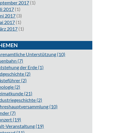
eptember 2017
(1)
li 2017
(1)
ni 2017
(3)
ai 2017
(1)
ärz 2017
(1)
HEMEN
renamtliche Unterstützung
(10)
isenbahn
(7)
tstehung der Erde
(1)
dgeschichte
(2)
ästeführer
(2)
eologie
(2)
eimatkunde
(21)
dustriegeschichte
(2)
ahreshauptversammlung
(10)
inder
(7)
onzert
(19)
lt-Veranstaltung
(19)
otorrad
(11)