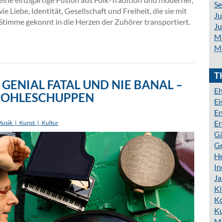
S
Liebe, Identität, Gesellschaft und Freiheit, die sie mit
Ju
 Stimme gekonnt in die Herzen der Zuhörer transportiert.
Ju
M
M
T
 GENIAL FATAL UND NIE BANAL –
Eh
É KOHLESCHUPPEN
E
En
Er
usik_|_Kunst_|_Kultur
G
G
H
In
J
K
K
Ku
M