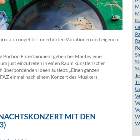
Mo
M
N
Ö
Pa
i u. a. in ungehört-unerhörten Variationen und eigenen
Ra
R
S
e Portion Entertainment gehen bei Mantey eine
St
 um just einzutreten in einen Raum künstlerischer
St
ch überbordenden Ideen auslebt. „Einen ganzen
Te
e FAZ einmal nach einem Konzert des Musikers.
Tr
Ur
Ve
Ve
V
NACHTSKONZERT MIT DEN
W
3)
W