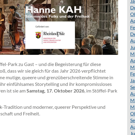
Ja
D
O
Ap
Fe
D
A
Ju
M
Ap
fel-Park zu Gast – und die Begeisterung für diese
M
, dass wir sie gleich für das Jahr 2026 verpflichtet
Fe
ine mutige, queere und grenzüberschreitende Stimme in
Ja
 ihr einfühlsames Storytelling und ihr kompromissloses
S
en ist sie am
Samstag, 17. Oktober 2026
, im Stöffel-Park
A
M
olk-Tradition und moderner, queerer Perspektive und
M
schaft und Freiheit.
O
S
A
Ju