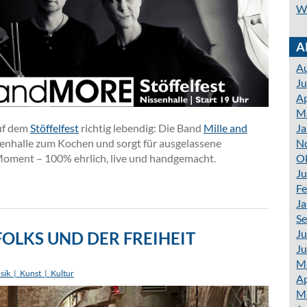
W
A
A
Ju
Ap
M
Ja
uf dem
Stöffelfest
richtig lebendig: Die Band
Mille and
N
senhalle zum Kochen und sorgt für ausgelassene
O
ment – 100% ehrlich, live und handgemacht.
Ju
Fe
Ja
S
Ju
FOLKS UND DER FREIHEIT
Ju
M
sik_|_Kunst_|_Kultur
Ap
M