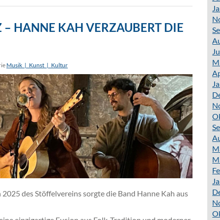
Ja
N
Z – HANNE KAH VERZAUBERT DIE
S
A
Ju
M
rie
Musik_|_Kunst_|_Kultur
Ap
Ja
D
N
O
S
A
M
M
Fe
Ja
D
en 2025 des Stöffelvereins sorgte die Band Hanne Kah aus
N
O
eine einzigartige Fusion aus Folk-Tradition und moderner,