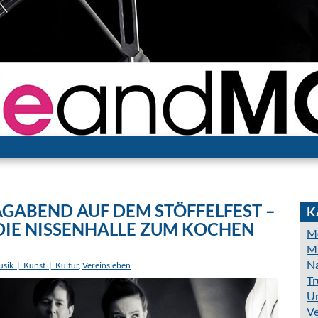
GABEND AUF DEM STÖFFELFEST –
K
DIE NISSENHALLE ZUM KOCHEN
Mo
Mu
N
sik_|_Kunst_|_Kultur
,
Vereinsleben
Tr
Un
Ve