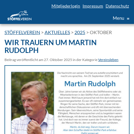
Mitgliederlogin
Impressum
Datenschutz
Menu
≡
STÖFFELVEREIN
>
AKTUELLES
>
2025
>
OKTOBER
WIR TRAUERN UM MARTIN
RUDOLPH
Beitrag veröffentlicht am 27. Oktober 2025 in der Kategorie
Vereinsleben