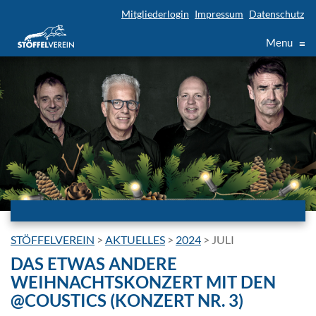
Mitgliederlogin
Impressum
Datenschutz
Menu
≡
STÖFFELVEREIN
>
AKTUELLES
>
2024
>
JULI
DAS ETWAS ANDERE
WEIHNACHTSKONZERT MIT DEN
@COUSTICS (KONZERT NR. 3)