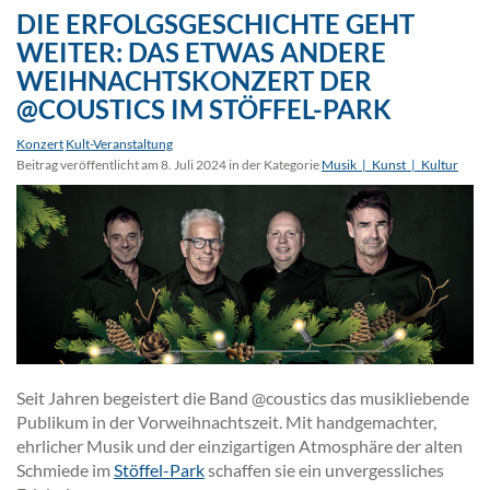
DIE ERFOLGSGESCHICHTE GEHT
WEITER: DAS ETWAS ANDERE
WEIHNACHTSKONZERT DER
@COUSTICS IM STÖFFEL-PARK
Konzert
Kult-Veranstaltung
Beitrag veröffentlicht am 8. Juli 2024 in der Kategorie
Musik_|_Kunst_|_Kultur
Seit Jahren begeistert die Band @coustics das musikliebende
Publikum in der Vorweihnachtszeit. Mit handgemachter,
ehrlicher Musik und der einzigartigen Atmosphäre der alten
Schmiede im
Stöffel-Park
schaffen sie ein unvergessliches