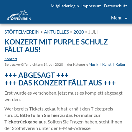
Mitgliederlogin
Impressum
Datenschutz
Menu
≡
STÖFFELVEREIN
>
AKTUELLES
>
2020
>
JULI
KONZERT MIT PURPLE SCHULZ
FÄLLT AUS!
Konzert
Beitrag veröffentlicht am 14. Juli 2020 in der Kategorie
Musik_|_Kunst_|_Kultur
+++ ABGESAGT +++
+++ DAS KONZERT FÄLLT AUS +++
Erst wurde es verschoben, jetzt muss es komplett abgesagt
werden.
Wer bereits Tickets gekauft hat, erhält den Ticketpreis
zurück.
Bitte füllen Sie hierzu das Formular zur
Ticketrückgabe aus.
Sollten Sie Fragen haben, steht Ihnen
der Stöffelverein unter der E-Mail-Adresse