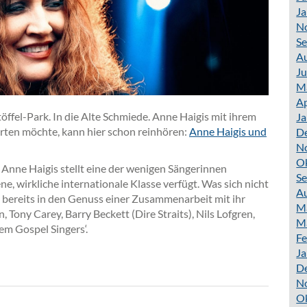
Ja
N
S
A
Ju
M
Ap
öffel-Park. In die Alte Schmiede. Anne Haigis mit ihrem
Ja
ten möchte, kann hier schon reinhören:
Anne Haigis und
D
N
O
: Anne Haigis stellt eine der wenigen Sängerinnen
S
ne, wirkliche internationale Klasse verfügt. Was sich nicht
A
 bereits in den Genuss einer Zusammenarbeit mit ihr
M
, Tony Carey, Barry Beckett (Dire Straits), Nils Lofgren,
M
m Gospel Singers‘.
Fe
Ja
D
N
O