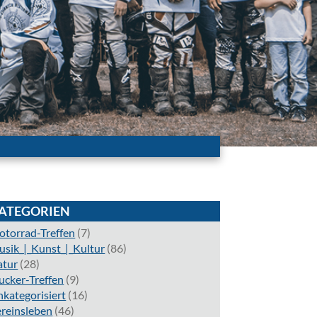
ATEGORIEN
torrad-Treffen
(7)
sik_|_Kunst_|_Kultur
(86)
atur
(28)
ucker-Treffen
(9)
kategorisiert
(16)
reinsleben
(46)