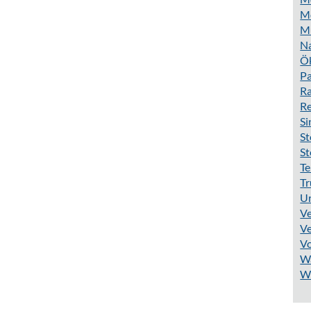
Mo
M
N
Ö
Pa
Ra
R
S
St
St
Te
Tr
Ur
Ve
Ve
V
W
W