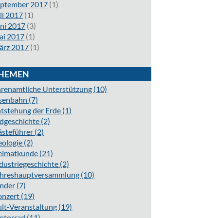
eptember 2017
(1)
li 2017
(1)
ni 2017
(3)
ai 2017
(1)
ärz 2017
(1)
HEMEN
renamtliche Unterstützung
(10)
isenbahn
(7)
tstehung der Erde
(1)
dgeschichte
(2)
ästeführer
(2)
eologie
(2)
eimatkunde
(21)
dustriegeschichte
(2)
ahreshauptversammlung
(10)
inder
(7)
onzert
(19)
lt-Veranstaltung
(19)
otorrad
(11)