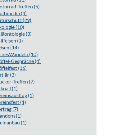
torrad-Treffen
(5)
ultimedia
(4)
aturschutz
(29)
kologie
(10)
läontologie
(3)
iffeisen
(1)
eisen
(14)
innesWandeln
(10)
öffel-Gespräche
(4)
öffelfest
(16)
rtiär
(3)
ucker-Treffen
(7)
knall
(1)
reinsausflug
(1)
reinsfest
(1)
ortrag
(7)
andern
(1)
einanbau
(1)