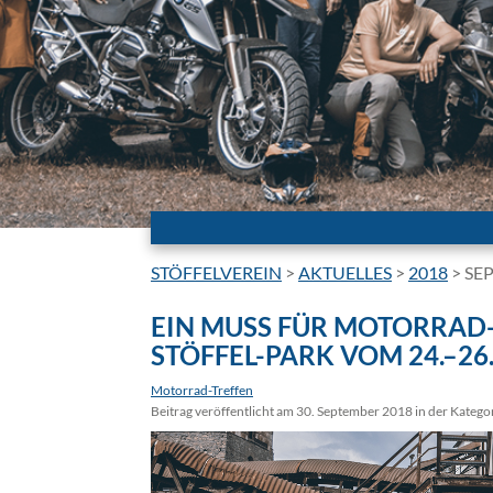
STÖFFELVEREIN
>
AKTUELLES
>
2018
>
SE
EIN MUSS FÜR MOTORRAD
STÖFFEL-PARK VOM 24.–26.
Motorrad-Treffen
Beitrag veröffentlicht am 30. September 2018 in der Katego