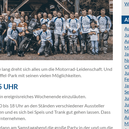
W
A
A
Ju
Ap
M
Ja
N
O
ge lang dreht sich alles um die Motorrad-Leidenschaft. Und
Ju
öffel-Park mit seinen vielen Möglichkeiten.
Fe
15 UHR
Ja
S
 ein ereignisreiches Wochenende einzuläuten.
Ju
Ju
 bis 18 Uhr an den Ständen verschiedener Aussteller
M
n und es sich bei Speis und Trank gut gehen lassen. Dass
Ap
g-Unternehmen.
M
ann am Samstagabend die große Party in der und um die