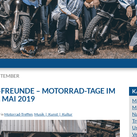
PTEMBER
-FREUNDE – MOTORRAD-TAGE IM
K
 MAI 2019
Mo
Mu
N
rie
Motorrad-Treffen
,
Musik_|_Kunst_|_Kultur
Tr
Un
Ve