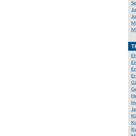
S
Ju
Ju
M
M
T
Eh
E
En
Er
G
G
H
In
J
K
K
Ku
M