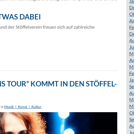
Ja
D
O
ETWAS DABEI
Ap
 der Stöffelverein freuen sich auf zahlreiche
Fe
D
A
Ju
M
Ap
M
Fe
Ja
S TOUR“ KOMMT IN DEN STÖFFEL-
S
A
M
M
rie
Musik_|_Kunst_|_Kultur
O
S
A
Ju