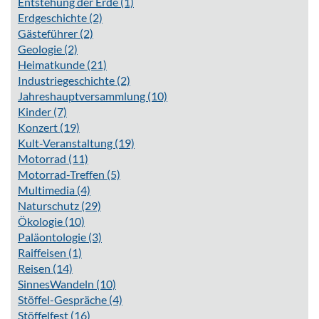
Entstehung der Erde
(1)
Erdgeschichte
(2)
Gästeführer
(2)
Geologie
(2)
Heimatkunde
(21)
Industriegeschichte
(2)
Jahreshauptversammlung
(10)
Kinder
(7)
Konzert
(19)
Kult-Veranstaltung
(19)
Motorrad
(11)
Motorrad-Treffen
(5)
Multimedia
(4)
Naturschutz
(29)
Ökologie
(10)
Paläontologie
(3)
Raiffeisen
(1)
Reisen
(14)
SinnesWandeln
(10)
Stöffel-Gespräche
(4)
Stöffelfest
(16)