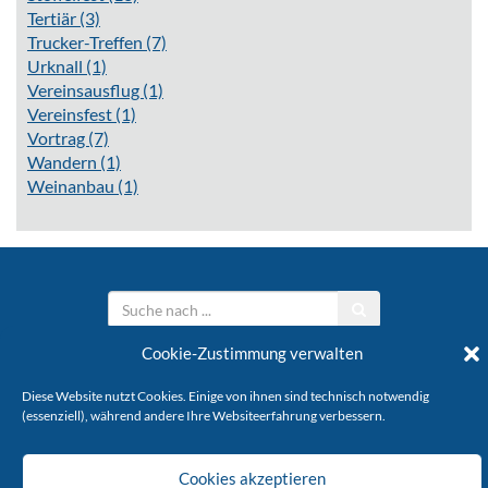
Tertiär
(3)
Trucker-Treffen
(7)
Urknall
(1)
Vereinsausflug
(1)
Vereinsfest
(1)
Vortrag
(7)
Wandern
(1)
Weinanbau
(1)
Cookie-Zustimmung verwalten
Stöffelverein e.V.
Diese Website nutzt Cookies. Einige von ihnen sind technisch notwendig
KONTAKT
IMPRESSUM
DATENSCHUTZ
(essenziell), während andere Ihre Websiteerfahrung verbessern.
Copyright © 2026 Stöffelverein
Cookies akzeptieren