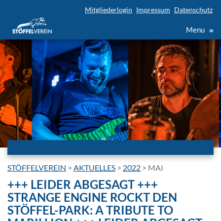
Mitgliederlogin
Impressum
Datenschutz
Menu
≡
STÖFFELVEREIN
>
AKTUELLES
>
2022
>
MAI
+++ LEIDER ABGESAGT +++
STRANGE ENGINE ROCKT DEN
STÖFFEL-PARK: A TRIBUTE TO