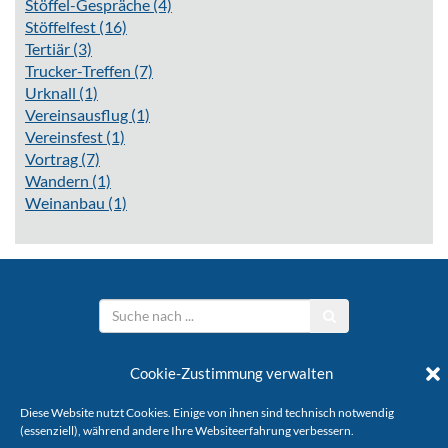
Stöffel-Gespräche
(4)
Stöffelfest
(16)
Tertiär
(3)
Trucker-Treffen
(7)
Urknall
(1)
Vereinsausflug
(1)
Vereinsfest
(1)
Vortrag
(7)
Wandern
(1)
Weinanbau
(1)
Stöffelverein e.V.
Cookie-Zustimmung verwalten
KONTAKT
IMPRESSUM
DATENSCHUTZ
Diese Website nutzt Cookies. Einige von ihnen sind technisch notwendig
(essenziell), während andere Ihre Websiteerfahrung verbessern.
Copyright © 2026 Stöffelverein