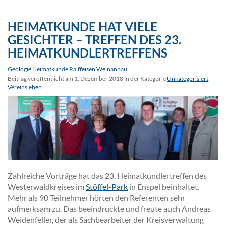
HEIMATKUNDE HAT VIELE
GESICHTER – TREFFEN DES 23.
HEIMATKUNDLERTREFFENS
Geologie
Heimatkunde
Raiffeisen
Weinanbau
Beitrag veröffentlicht am 1. Dezember 2018 in der Kategorie
Unkategorisiert
,
Vereinsleben
Zahlreiche Vorträge hat das 23. Heimatkundlertreffen des
Westerwaldkreises im
Stöffel-Park
in Enspel beinhaltet.
Mehr als 90 Teilnehmer hörten den Referenten sehr
aufmerksam zu. Das beeindruckte und freute auch Andreas
Weidenfeller, der als Sachbearbeiter der Kreisverwaltung