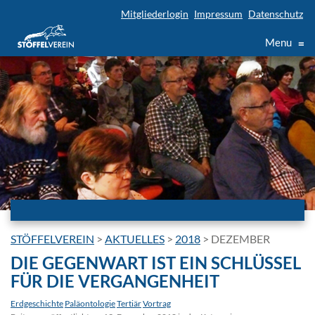
Mitgliederlogin
Impressum
Datenschutz
Menu
≡
STÖFFELVEREIN
>
AKTUELLES
>
2018
>
DEZEMBER
DIE GEGENWART IST EIN SCHLÜSSEL
FÜR DIE VERGANGENHEIT
Erdgeschichte
Paläontologie
Tertiär
Vortrag