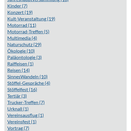
Kinder
(7)
Konzert
(19)
Kult-Veranstaltung
(19)
Motorrad
(11)
Motorrad-Treffen
(5)
Multimedia
(4)
Naturschutz
(29)
Ökologie
(10)
Paläontologie
(3)
Raiffeisen
(1)
Reisen
(14)
SinnesWandeln
(10)
Stöffel-Gespräche
(4)
Stöffelfest
(16)
Tertiär
(3)
Trucker-Treffen
(7)
Urknall
(1)
Vereinsausflug
(1)
Vereinsfest
(1)
Vortrag
(7)