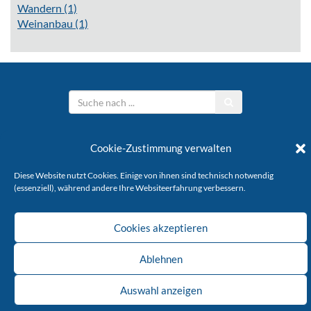
Wandern
(1)
Weinanbau
(1)
Stöffelverein e.V.
Cookie-Zustimmung verwalten
KONTAKT
IMPRESSUM
DATENSCHUTZ
Diese Website nutzt Cookies. Einige von ihnen sind technisch notwendig
(essenziell), während andere Ihre Websiteerfahrung verbessern.
Copyright © 2026 Stöffelverein
Cookies akzeptieren
Ablehnen
Auswahl anzeigen