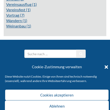
Vereinsausflug
(1)
Vereinsfest
(1)
Vortrag
(7)
Wandern
(1)
Weinanbau
(1)
Stöffelverein e.V.
Cookie-Zustimmung verwalten
Diese Website nutzt Cookies. Einige von ihnen sind technisch notwendig
KONTAKT
IMPRESSUM
DATENSCHUTZ
(essenziell), während andere Ihre Websiteerfahrung verbessern.
Copyright © 2026 Stöffelverein
Cookies akzeptieren
Ablehnen