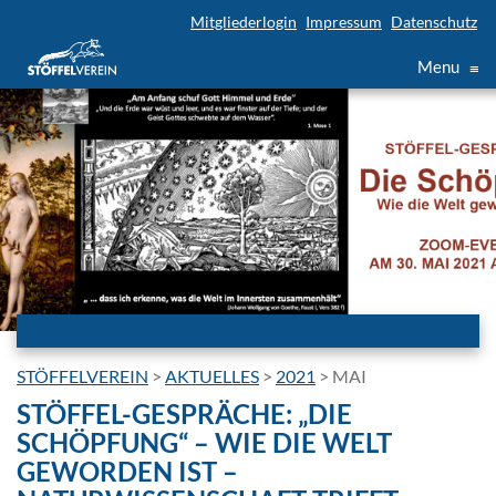
Mitgliederlogin
Impressum
Datenschutz
Menu
≡
STÖFFELVEREIN
>
AKTUELLES
>
2021
>
MAI
STÖFFEL-GESPRÄCHE: „DIE
SCHÖPFUNG“ – WIE DIE WELT
GEWORDEN IST –