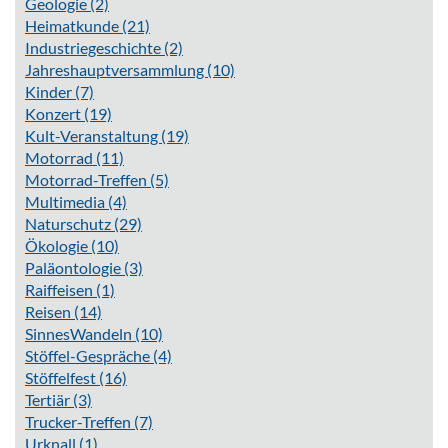
Geologie
(2)
Heimatkunde
(21)
Industriegeschichte
(2)
Jahreshauptversammlung
(10)
Kinder
(7)
Konzert
(19)
Kult-Veranstaltung
(19)
Motorrad
(11)
Motorrad-Treffen
(5)
Multimedia
(4)
Naturschutz
(29)
Ökologie
(10)
Paläontologie
(3)
Raiffeisen
(1)
Reisen
(14)
SinnesWandeln
(10)
Stöffel-Gespräche
(4)
Stöffelfest
(16)
Tertiär
(3)
Trucker-Treffen
(7)
Urknall
(1)