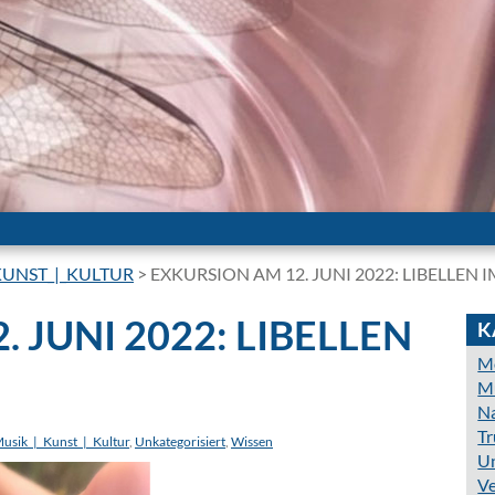
KUNST_|_KULTUR
>
EXKURSION AM 12. JUNI 2022: LIBELLEN 
 JUNI 2022: LIBELLEN
K
Mo
Mu
N
Tr
usik_|_Kunst_|_Kultur
,
Unkategorisiert
,
Wissen
Un
Ve