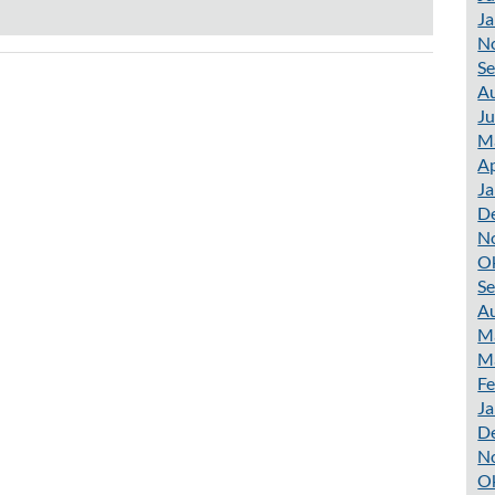
Ja
N
S
A
Ju
M
Ap
Ja
D
N
O
S
A
M
M
Fe
Ja
D
N
O