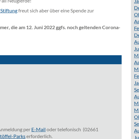
Fall Neugierde!
Ja
D
Stiftung
freut sich aber über eine Spende zur
O
Ap
mer, die am 12. Juni 2022 ggfs. noch geltenden Corona-
Fe
D
A
Ju
M
Ap
M
Fe
Ja
S
A
M
M
O
S
e Anmeldung per
E-Mail
oder telefonisch (02661
A
töffel-Parks
erforderlich.
Ju