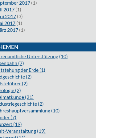
eptember 2017
(1)
li 2017
(1)
ni 2017
(3)
ai 2017
(1)
ärz 2017
(1)
HEMEN
renamtliche Unterstützung
(10)
isenbahn
(7)
tstehung der Erde
(1)
dgeschichte
(2)
ästeführer
(2)
eologie
(2)
eimatkunde
(21)
dustriegeschichte
(2)
ahreshauptversammlung
(10)
inder
(7)
onzert
(19)
lt-Veranstaltung
(19)
otorrad
(11)