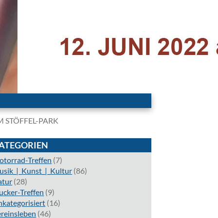
IM STÖFFEL-PARK
ATEGORIEN
torrad-Treffen
(7)
sik_|_Kunst_|_Kultur
(86)
atur
(28)
ucker-Treffen
(9)
kategorisiert
(16)
reinsleben
(46)