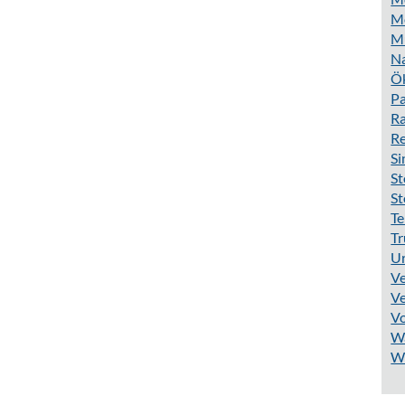
Mo
M
N
Ö
Pa
Ra
R
S
St
St
Te
Tr
Ur
Ve
Ve
V
W
W