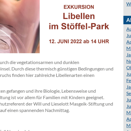
W
A
A
Ju
Ap
M
Ja
N
durch die vegetationsarmen und dunklen
O
nsel. Durch diese thermisch günstigen Bedingungen und
Ju
uchs finden hier zahlreiche Libellenarten einen
Fe
Ja
ten gefangen und ihre Biologie, Lebensweise und
S
ung ist vor allem für Familien mit Kindern geeignet.
Ju
chutzreferent der Will und Lieselott Masgeik-Stiftung und
Ju
h auf einen spannenden Nachmittag.
M
Ap
M