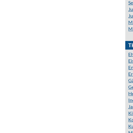
S
Ju
Ju
M
M
T
Eh
E
En
Er
G
G
H
In
J
K
K
Ku
M