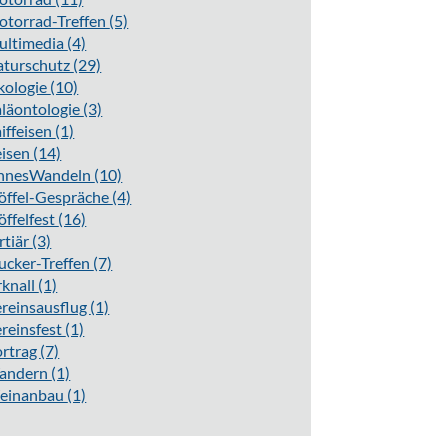
torrad-Treffen
(5)
ultimedia
(4)
aturschutz
(29)
kologie
(10)
läontologie
(3)
iffeisen
(1)
eisen
(14)
innesWandeln
(10)
öffel-Gespräche
(4)
öffelfest
(16)
rtiär
(3)
ucker-Treffen
(7)
knall
(1)
reinsausflug
(1)
reinsfest
(1)
ortrag
(7)
andern
(1)
einanbau
(1)