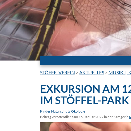
STÖFFELVEREIN
>
AKTUELLES
>
MUSIK_|_
EXKURSION AM 12.
IM STÖFFEL-PARK
Kinder
Naturschutz
Ökologie
Beitrag veröffentlicht am 15. Januar 2022 in der Kategorie
M