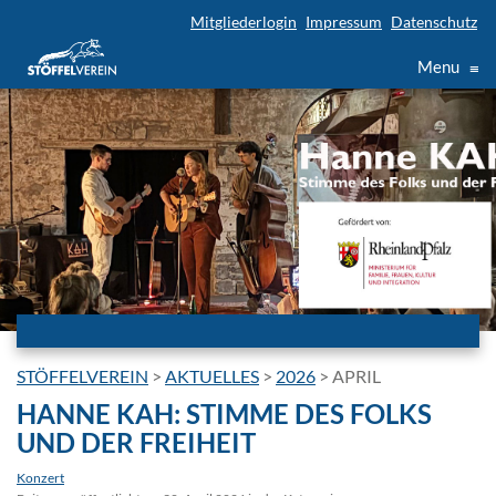
Mitgliederlogin
Impressum
Datenschutz
Menu
≡
STÖFFELVEREIN
>
AKTUELLES
>
2026
>
APRIL
HANNE KAH: STIMME DES FOLKS
UND DER FREIHEIT
Konzert