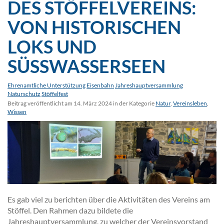
DES STÖFFELVEREINS:
VON HISTORISCHEN
LOKS UND
SÜSSWASSERSEEN
Ehrenamtliche Unterstützung
Eisenbahn
Jahreshauptversammlung
Naturschutz
Stöffelfest
Beitrag veröffentlicht am 14. März 2024 in der Kategorie
Natur
,
Vereinsleben
,
Wissen
Es gab viel zu berichten über die Aktivitäten des Vereins am
Stöffel. Den Rahmen dazu bildete die
Jahreshauptversammlung, zu welcher der Vereinsvorstand