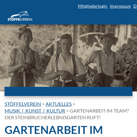
Mitgliederlogin
Impressum
D
STÖFFELVEREIN
>
AKTUELLES
>
MUSIK_|_KUNST_|_KULTUR
>
GARTENARBEIT IM TEAM?
DER STEINBRUCHERLEBNISGARTEN RUFT!
GARTENARBEIT IM