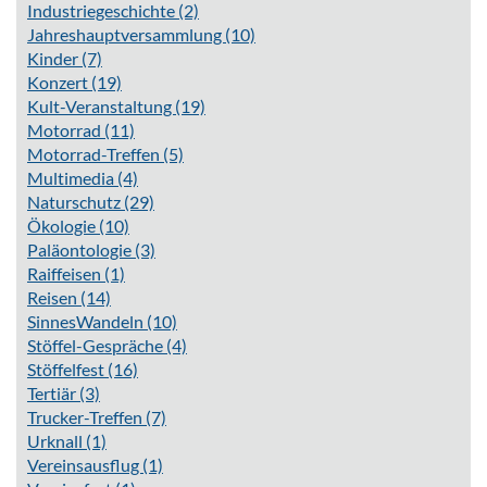
Industriegeschichte
(2)
Jahreshauptversammlung
(10)
Kinder
(7)
Konzert
(19)
Kult-Veranstaltung
(19)
Motorrad
(11)
Motorrad-Treffen
(5)
Multimedia
(4)
Naturschutz
(29)
Ökologie
(10)
Paläontologie
(3)
Raiffeisen
(1)
Reisen
(14)
SinnesWandeln
(10)
Stöffel-Gespräche
(4)
Stöffelfest
(16)
Tertiär
(3)
Trucker-Treffen
(7)
Urknall
(1)
Vereinsausflug
(1)