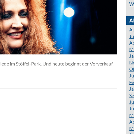
W
A
A
Ju
Ap
M
Ja
N
ede im Stöffel-Park. Und heute beginnt der Vorverkauf.
O
Ju
Fe
Ja
S
Ju
Ju
M
Ap
M