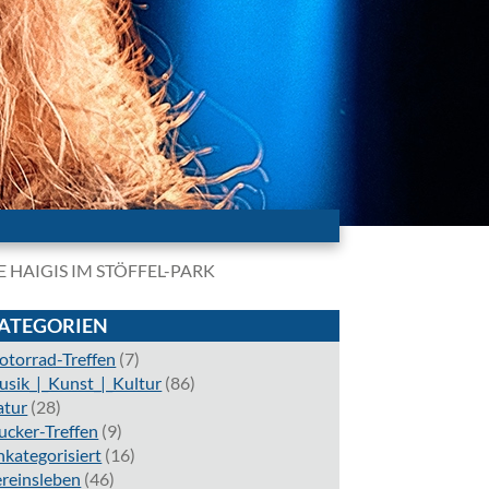
 HAIGIS IM STÖFFEL-PARK
ATEGORIEN
torrad-Treffen
(7)
sik_|_Kunst_|_Kultur
(86)
atur
(28)
ucker-Treffen
(9)
kategorisiert
(16)
reinsleben
(46)