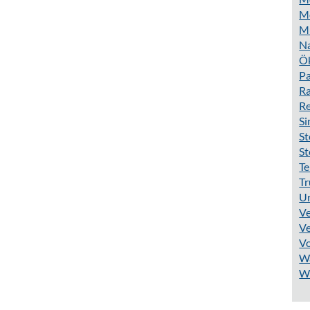
Mo
M
N
Ö
Pa
Ra
R
S
St
St
Te
Tr
Ur
Ve
Ve
V
W
W