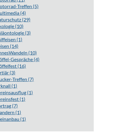
torrad-Treffen
(5)
ultimedia
(4)
aturschutz
(29)
kologie
(10)
läontologie
(3)
iffeisen
(1)
eisen
(14)
innesWandeln
(10)
öffel-Gespräche
(4)
öffelfest
(16)
rtiär
(3)
ucker-Treffen
(7)
knall
(1)
reinsausflug
(1)
reinsfest
(1)
ortrag
(7)
andern
(1)
einanbau
(1)