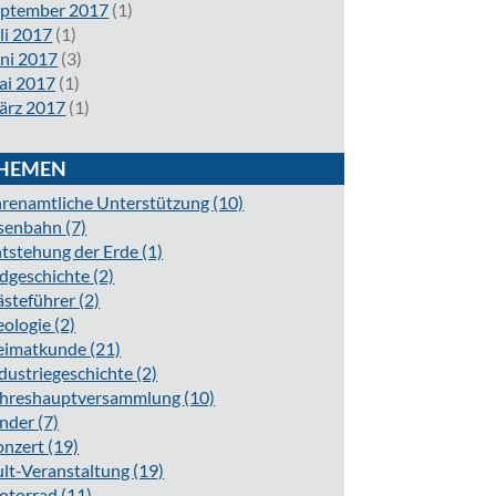
eptember 2017
(1)
li 2017
(1)
ni 2017
(3)
ai 2017
(1)
ärz 2017
(1)
HEMEN
renamtliche Unterstützung
(10)
isenbahn
(7)
tstehung der Erde
(1)
dgeschichte
(2)
ästeführer
(2)
eologie
(2)
eimatkunde
(21)
dustriegeschichte
(2)
ahreshauptversammlung
(10)
inder
(7)
onzert
(19)
lt-Veranstaltung
(19)
otorrad
(11)