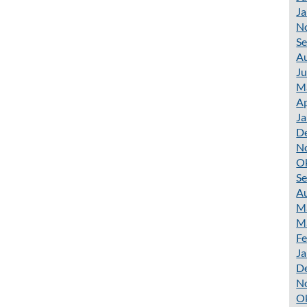
Ja
N
S
A
Ju
M
Ap
Ja
D
N
O
S
A
M
M
Fe
Ja
D
N
O