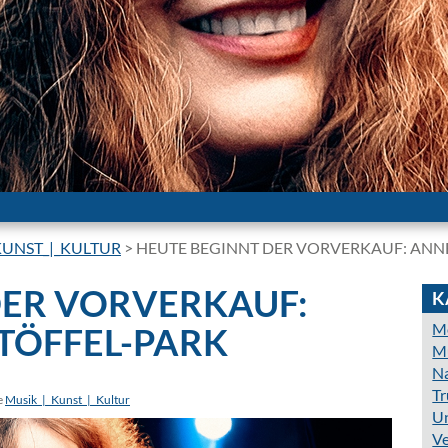
KUNST_|_KULTUR
>
HEUTE BEGINNT DER VORVERKAUF: ANNE
DER VORVERKAUF:
K
Mo
STÖFFEL-PARK
Mu
N
Tr
e
Musik_|_Kunst_|_Kultur
Un
Ve