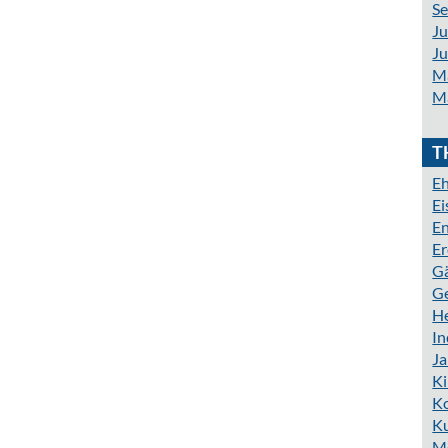
S
Ju
Ju
M
M
T
Eh
E
En
Er
G
G
H
In
J
K
K
Ku
M