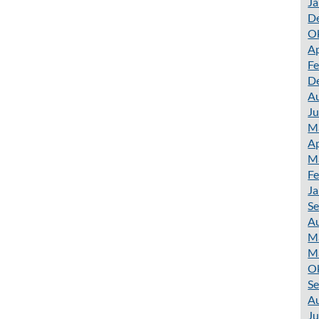
Ja
D
O
Ap
Fe
D
A
Ju
M
Ap
M
Fe
Ja
S
A
M
M
O
S
A
Ju