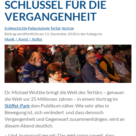
SCHLÜSSEL FÜR DIE
VERGANGENHEIT
Erdgeschichte
Paläontologie
Tertiär
Vortrag
Beitrag veröffentlicht am 13. Dezember 2018 in der Kategorie
Musik_|_Kunst_|_Kultur
Dr. Michael Wuttke bringt die Welt des Tertiärs – genauer:
die Welt vor 25 Millionen Jahren – in einem Vortrag im
Stöffel-Park
dem Publikum näher. Wie sehr alles in
Bewegung ist, sich verändert und dass dennoch
Vergangenheit und Gegenwart zusammenhängen, wird an
diesem Abend deutlich.
– Und, humorvoll gesagt: Das geht sogar soweit, dass