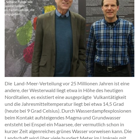
Die Land-Meer-Verteilung vor 25 Millionen Jahren ist eine
andere, der Westerwald liegt etwa in Höhe des heutigen
Norditalien, es existiert eine ausgeprägte Vulkantätigkeit
und die Jahresmitteltemperatur liegt bei etwa 14,5 Grad
(heute bei 9 Grad Celsius). Durch Wasserdampfexplosionen
beim Kontakt aufsteigendes Magma und Grundwasser
entsteht bei Enspel ein Maarsee, der vermutlich schon in
kurzer Zeit algenreiches grünes Wasser vorweisen kann. Die
Landschaft wird über viele hundert Meter im Umkreis mit