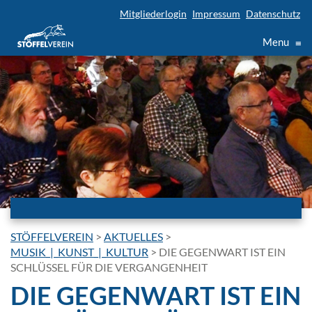
Mitgliederlogin
Impressum
Datenschutz
Menu
≡
STÖFFELVEREIN
>
AKTUELLES
>
MUSIK_|_KUNST_|_KULTUR
>
DIE GEGENWART IST EIN
SCHLÜSSEL FÜR DIE VERGANGENHEIT
DIE GEGENWART IST EIN