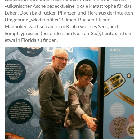
vulkanischer Asche bedeckt, eine lokale Katastrophe für das
Leben. Doch bald rücken Pflanzen und Tiere aus der intakten
Umgebung „wieder näher“. Ulmen, Buchen, Eichen,
Magnolien wachsen auf dem Kraterwall des Sees, auch
Sumpfzypressen (besonders am Norken-See), heute sind sie
etwa in Florida zu finden.