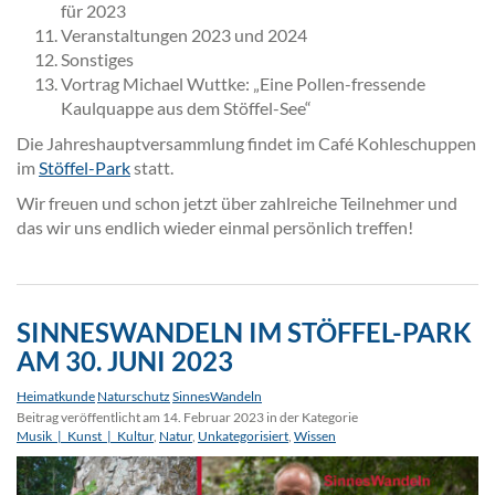
für 2023
Veranstaltungen 2023 und 2024
Sonstiges
Vortrag Michael Wuttke: „Eine Pollen-fressende
Kaulquappe aus dem Stöffel-See“
Die Jahreshauptversammlung findet im Café Kohleschuppen
im
Stöffel-Park
statt.
Wir freuen und schon jetzt über zahlreiche Teilnehmer und
das wir uns endlich wieder einmal persönlich treffen!
SINNESWANDELN IM STÖFFEL-PARK
AM 30. JUNI 2023
Heimatkunde
Naturschutz
SinnesWandeln
Beitrag veröffentlicht am 14. Februar 2023 in der Kategorie
Musik_|_Kunst_|_Kultur
,
Natur
,
Unkategorisiert
,
Wissen