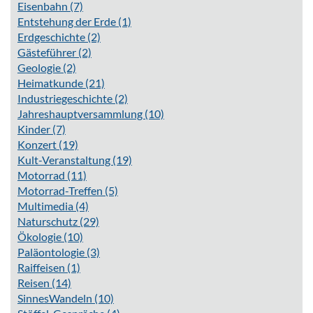
Eisenbahn
(7)
Entstehung der Erde
(1)
Erdgeschichte
(2)
Gästeführer
(2)
Geologie
(2)
Heimatkunde
(21)
Industriegeschichte
(2)
Jahreshauptversammlung
(10)
Kinder
(7)
Konzert
(19)
Kult-Veranstaltung
(19)
Motorrad
(11)
Motorrad-Treffen
(5)
Multimedia
(4)
Naturschutz
(29)
Ökologie
(10)
Paläontologie
(3)
Raiffeisen
(1)
Reisen
(14)
SinnesWandeln
(10)