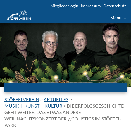
Mitgliederlogin
Impressum
Datenschutz
Menu
≡
STÖFFELVEREIN
>
AKTUELLES
>
MUSIK_|_KUNST_|_KULTUR
>
DIE ERFOLGSGESCHICHTE
GEHT WEITER: DAS ETWAS ANDERE
WEIHNACHTSKONZERT DER @COUSTICS IM STÖFFEL-
PARK