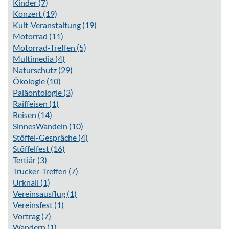
Kinder
(7)
Konzert
(19)
Kult-Veranstaltung
(19)
Motorrad
(11)
Motorrad-Treffen
(5)
Multimedia
(4)
Naturschutz
(29)
Ökologie
(10)
Paläontologie
(3)
Raiffeisen
(1)
Reisen
(14)
SinnesWandeln
(10)
Stöffel-Gespräche
(4)
Stöffelfest
(16)
Tertiär
(3)
Trucker-Treffen
(7)
Urknall
(1)
Vereinsausflug
(1)
Vereinsfest
(1)
Vortrag
(7)
Wandern
(1)