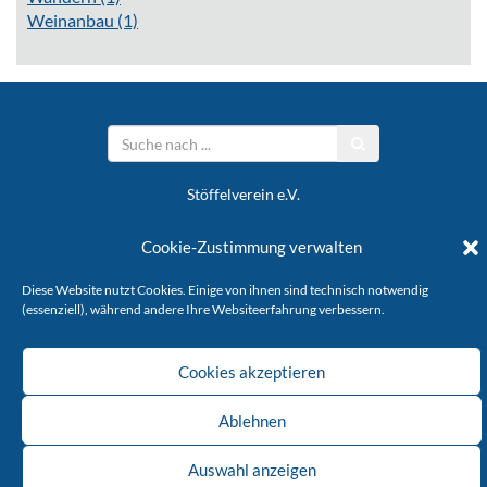
Weinanbau
(1)
Stöffelverein e.V.
Cookie-Zustimmung verwalten
KONTAKT
IMPRESSUM
DATENSCHUTZ
Copyright © 2026 Stöffelverein
Diese Website nutzt Cookies. Einige von ihnen sind technisch notwendig
(essenziell), während andere Ihre Websiteerfahrung verbessern.
Cookies akzeptieren
Ablehnen
Auswahl anzeigen