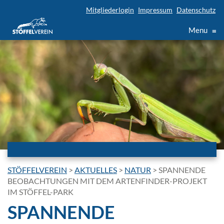
Mitgliederlogin
Impressum
Datenschutz
Menu
≡
STÖFFELVEREIN
>
AKTUELLES
>
NATUR
>
SPANNENDE
BEOBACHTUNGEN MIT DEM ARTENFINDER-PROJEKT
IM STÖFFEL-PARK
SPANNENDE