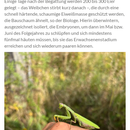
Einige Tage nach der Begattung werden 200 bis 300 Eier
gelegt – das Weibchen stirbt kurz danach –, die durch eine
schnell härtende, schaumige Eiweißmasse geschützt werden,
die Bauschaum ähnelt, so der Biologe. Hierin überwintern,
ausgezeichnet isoliert, die Embryonen, um dann im Mai bzw.
Juni des Folgejahres zu schlüpfen und sich mindestens
fünfmal häuten müssen, bis sie das Erwachsenenstadium
erreichen und sich wiederum paaren können.