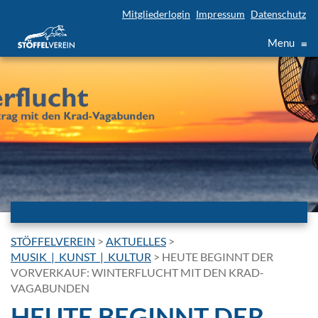
Mitgliederlogin
Impressum
Datenschutz
Menu
≡
STÖFFELVEREIN
>
AKTUELLES
>
MUSIK_|_KUNST_|_KULTUR
>
HEUTE BEGINNT DER
VORVERKAUF: WINTERFLUCHT MIT DEN KRAD-
VAGABUNDEN
HEUTE BEGINNT DER