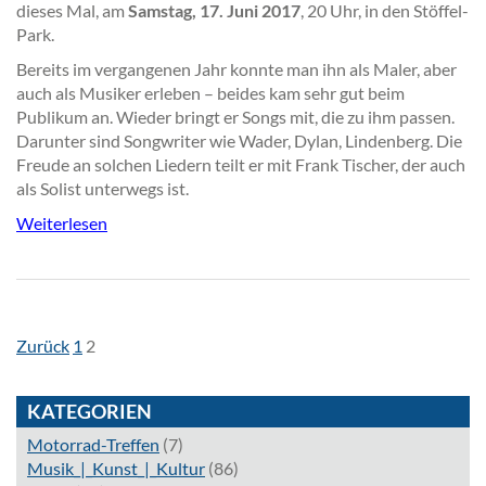
dieses Mal, am
Samstag, 17. Juni 2017
, 20 Uhr, in den Stöffel-
Park.
Bereits im vergangenen Jahr konnte man ihn als Maler, aber
auch als Musiker erleben – beides kam sehr gut beim
Publikum an. Wieder bringt er Songs mit, die zu ihm passen.
Darunter sind Songwriter wie Wader, Dylan, Lindenberg. Die
Freude an solchen Liedern teilt er mit Frank Tischer, der auch
als Solist unterwegs ist.
Weiterlesen
SEITENNAVIGATION
Seite
Seite
Zurück
1
2
KATEGORIEN
Motorrad-Treffen
(7)
Musik_|_Kunst_|_Kultur
(86)