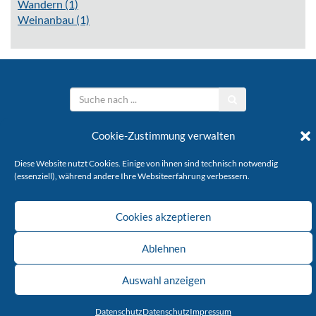
Wandern
(1)
Weinanbau
(1)
Stöffelverein e.V.
Cookie-Zustimmung verwalten
Diese Website nutzt Cookies. Einige von ihnen sind technisch notwendig
KONTAKT
IMPRESSUM
DATENSCHUTZ
(essenziell), während andere Ihre Websiteerfahrung verbessern.
Copyright © 2026 Stöffelverein
Cookies akzeptieren
Ablehnen
Auswahl anzeigen
Datenschutz
Datenschutz
Impressum