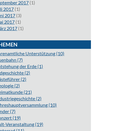
eptember 2017
(1)
li 2017
(1)
ni 2017
(3)
ai 2017
(1)
ärz 2017
(1)
HEMEN
renamtliche Unterstützung
(10)
isenbahn
(7)
tstehung der Erde
(1)
dgeschichte
(2)
ästeführer
(2)
eologie
(2)
eimatkunde
(21)
dustriegeschichte
(2)
ahreshauptversammlung
(10)
inder
(7)
onzert
(19)
lt-Veranstaltung
(19)
otorrad
(11)