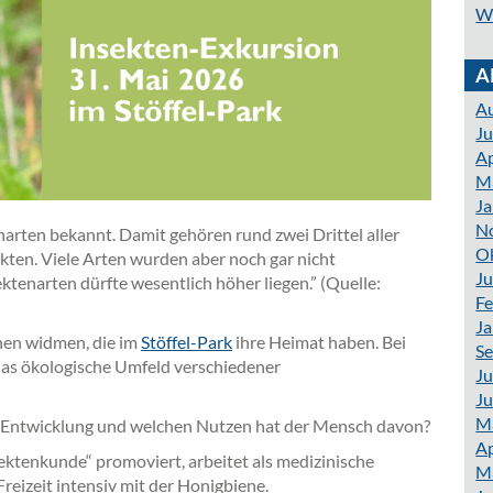
W
A
A
Ju
Ap
M
Ja
N
arten bekannt. Damit gehören rund zwei Drittel aller
O
kten. Viele Arten wurden aber noch gar nicht
Ju
ektenarten dürfte wesentlich höher liegen.” (Quelle:
Fe
Ja
nen widmen, die im
Stöffel-Park
ihre Heimat haben. Bei
S
 das ökologische Umfeld verschiedener
Ju
Ju
M
e Entwicklung und welchen Nutzen hat der Mensch davon?
Ap
ektenkunde“ promoviert, arbeitet als medizinische
M
Freizeit intensiv mit der Honigbiene.