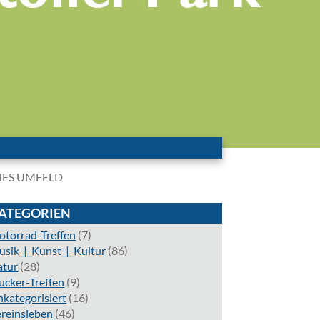
HES UMFELD
ATEGORIEN
torrad-Treffen
(7)
sik_|_Kunst_|_Kultur
(86)
atur
(28)
ucker-Treffen
(9)
kategorisiert
(16)
reinsleben
(46)