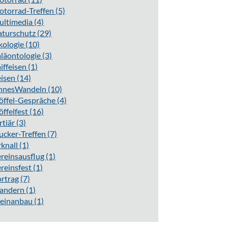
torrad-Treffen
(5)
ultimedia
(4)
aturschutz
(29)
kologie
(10)
läontologie
(3)
iffeisen
(1)
eisen
(14)
innesWandeln
(10)
öffel-Gespräche
(4)
öffelfest
(16)
rtiär
(3)
ucker-Treffen
(7)
knall
(1)
reinsausflug
(1)
reinsfest
(1)
ortrag
(7)
andern
(1)
einanbau
(1)