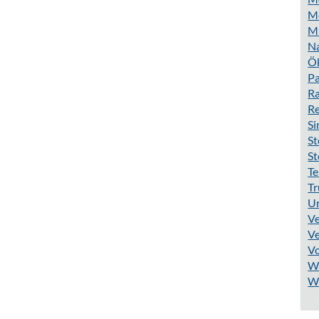
Mo
M
N
Ö
Pa
Ra
R
S
St
St
Te
Tr
Ur
Ve
Ve
V
W
W