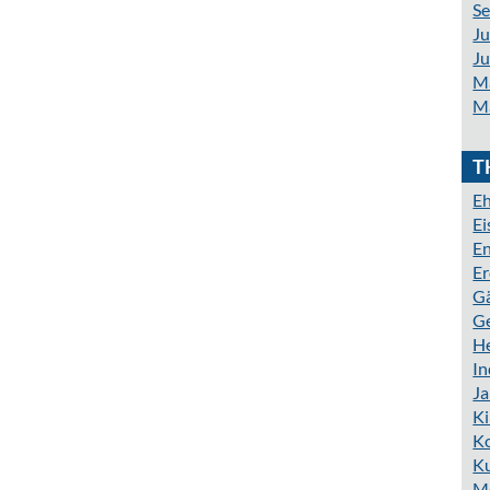
S
Ju
Ju
M
M
T
Eh
E
En
Er
G
G
H
In
J
K
K
Ku
M