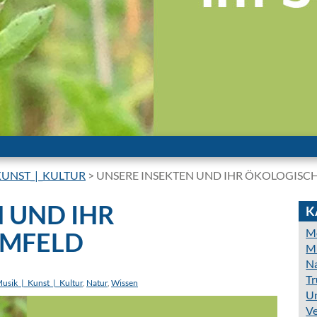
KUNST_|_KULTUR
>
UNSERE INSEKTEN UND IHR ÖKOLOGISC
 UND IHR
K
Mo
UMFELD
Mu
N
Tr
usik_|_Kunst_|_Kultur
,
Natur
,
Wissen
Un
Ve