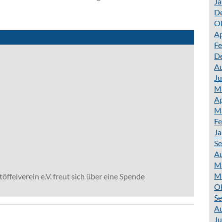
Ja
D
O
Ap
Fe
D
A
Ju
M
Ap
M
Fe
Ja
S
A
M
M
töffelverein e.V. freut sich über eine Spende
O
S
A
Ju