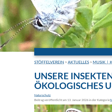
STÖFFELVEREIN
>
AKTUELLES
>
MUSIK_|_
UNSERE INSEKTEN
ÖKOLOGISCHES 
Naturschutz
Beitrag veröffentlicht am 13. Januar 2026 in der Kategorie
M