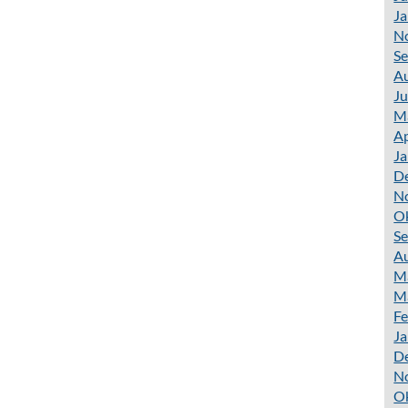
Ja
N
S
A
Ju
M
Ap
Ja
D
N
O
S
A
M
M
Fe
Ja
D
N
O