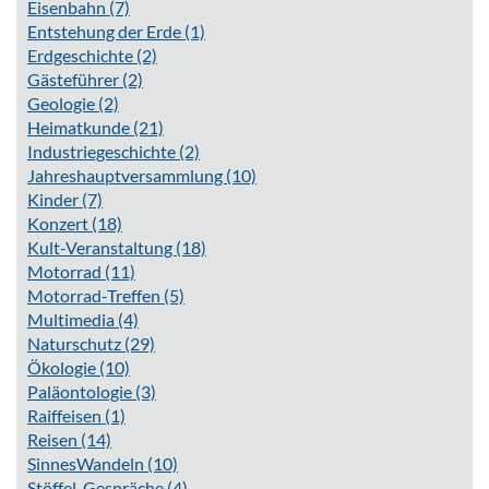
Eisenbahn
(7)
Entstehung der Erde
(1)
Erdgeschichte
(2)
Gästeführer
(2)
Geologie
(2)
Heimatkunde
(21)
Industriegeschichte
(2)
Jahreshauptversammlung
(10)
Kinder
(7)
Konzert
(18)
Kult-Veranstaltung
(18)
Motorrad
(11)
Motorrad-Treffen
(5)
Multimedia
(4)
Naturschutz
(29)
Ökologie
(10)
Paläontologie
(3)
Raiffeisen
(1)
Reisen
(14)
SinnesWandeln
(10)
Stöffel-Gespräche
(4)