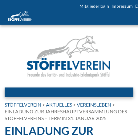
Mitgliederlogin
Impressum
D
STÖFFELVEREIN
>
AKTUELLES
>
VEREINSLEBEN
>
EINLADUNG ZUR JAHRESHAUPTVERSAMMLUNG DES
STÖFFELVEREINS – TERMIN 31. JANUAR 2025
EINLADUNG ZUR