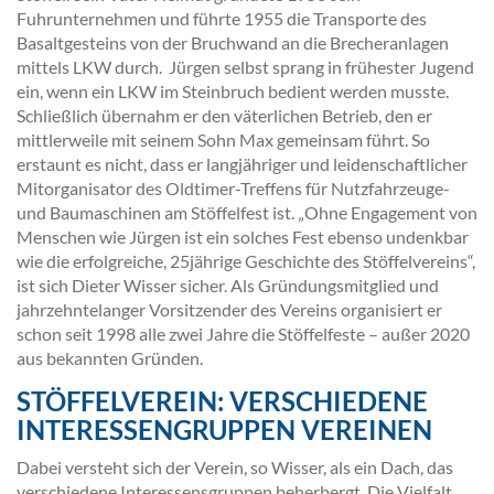
Fuhrunternehmen und führte 1955 die Transporte des
Basaltgesteins von der Bruchwand an die Brecheranlagen
mittels LKW durch. Jürgen selbst sprang in frühester Jugend
ein, wenn ein LKW im Steinbruch bedient werden musste.
Schließlich übernahm er den väterlichen Betrieb, den er
mittlerweile mit seinem Sohn Max gemeinsam führt. So
erstaunt es nicht, dass er langjähriger und leidenschaftlicher
Mitorganisator des Oldtimer-Treffens für Nutzfahrzeuge-
und Baumaschinen am Stöffelfest ist. „Ohne Engagement von
Menschen wie Jürgen ist ein solches Fest ebenso undenkbar
wie die erfolgreiche, 25jährige Geschichte des Stöffelvereins“,
ist sich Dieter Wisser sicher. Als Gründungsmitglied und
jahrzehntelanger Vorsitzender des Vereins organisiert er
schon seit 1998 alle zwei Jahre die Stöffelfeste – außer 2020
aus bekannten Gründen.
STÖFFELVEREIN: VERSCHIEDENE
INTERESSENGRUPPEN VEREINEN
Dabei versteht sich der Verein, so Wisser, als ein Dach, das
verschiedene Interessensgruppen beherbergt. Die Vielfalt