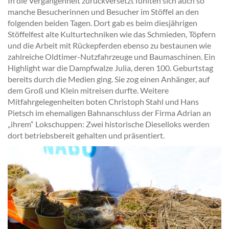
In die Vergangenheit zurückversetzt fühlten sich auch so
manche Besucherinnen und Besucher im Stöffel an den
folgenden beiden Tagen. Dort gab es beim diesjährigen
Stöffelfest alte Kulturtechniken wie das Schmieden, Töpfern
und die Arbeit mit Rückepferden ebenso zu bestaunen wie
zahlreiche Oldtimer-Nutzfahrzeuge und Baumaschinen. Ein
Highlight war die Dampfwalze Julia, deren 100. Geburtstag
bereits durch die Medien ging. Sie zog einen Anhänger, auf
dem Groß und Klein mitreisen durfte. Weitere
Mitfahrgelegenheiten boten Christoph Stahl und Hans
Pietsch im ehemaligen Bahnanschluss der Firma Adrian an
„ihrem“ Lokschuppen: Zwei historische Dieselloks werden
dort betriebsbereit gehalten und präsentiert.