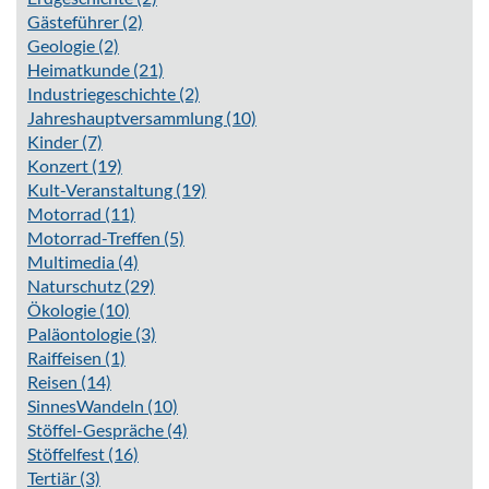
Gästeführer
(2)
Geologie
(2)
Heimatkunde
(21)
Industriegeschichte
(2)
Jahreshauptversammlung
(10)
Kinder
(7)
Konzert
(19)
Kult-Veranstaltung
(19)
Motorrad
(11)
Motorrad-Treffen
(5)
Multimedia
(4)
Naturschutz
(29)
Ökologie
(10)
Paläontologie
(3)
Raiffeisen
(1)
Reisen
(14)
SinnesWandeln
(10)
Stöffel-Gespräche
(4)
Stöffelfest
(16)
Tertiär
(3)