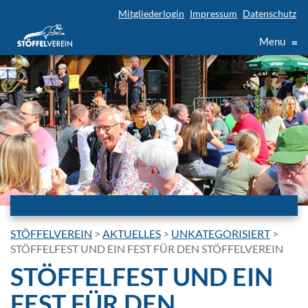
Mitgliederlogin
Impressum
Datenschutz
Menu
≡
STÖFFELVEREIN
>
AKTUELLES
>
UNKATEGORISIERT
>
STÖFFELFEST UND EIN FEST FÜR DEN STÖFFELVEREIN
STÖFFELFEST UND EIN
FEST FÜR DEN